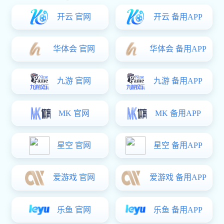
么”展开，帮助你高效解码这份热度与谈资兼具的年度清单。
核心主题
主题聚焦：解构“NBA官方年度十大绝杀”的评选逻辑、战术密
码与心理博弈，提炼可复盘的观赛重点与案例。
关键词自然融入：NBA官方、年度十大绝杀、压哨、buzzer
beater、关键球、逆转、高光时刻、极限操作、视频集锦、
季后赛。
评选逻辑：不止“压哨”，还有含金量