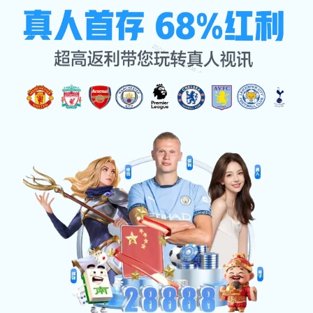
导航菜单
Toggl
navig
新闻中心
抢分之战：伊万“留两手” 国足“拼两点”
一场注定以细节见胜负的抢分之战来了。窗口期短、容错率低，任
何一个回合的处理都可能改变小组走向。对于焦灼的国足而言，这
不仅是比分之争，更是赛季规划、临场博弈与执行力的总考试。
这场球的主旋律可以概括为：
伊万“留两手”，国足“拼两点”
。前者
是教练层面的风险对冲与空间管理，后者是球员层面的对抗质量与
终结效率。
思路稳住，动作加速
，才能把可能变成分数。